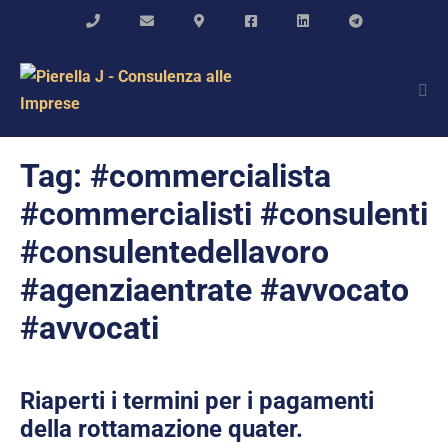
Salta
al
contenuto
Atti
me
Tag:
#commercialista
#commercialisti #consulenti
#consulentedellavoro
#agenziaentrate #avvocato
#avvocati
Riaperti i termini per i pagamenti
della rottamazione quater.