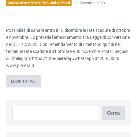
Consulenza e Servizi Tributari e Fiscali
11 Dicembre 2023
Riaperti
i
Possibilità di sanare entro il 18 dicembre le rate scadute di ottobre
termini
e novembre. Lo prevede l’emendamento alla Legge di conversione
per
del DL 142/2023. Con l’emendamento di rimettono quindi nei
i
termini le rate scadute il 31 ottobre e 30 novembre scorsi. Seguici
pagamenti
su #telegram https://t.me/pierellaj #whatsapp 3420953326
della
www.pierella.it
rottamazione
LEGGI TUTTO...
quater.
Riaperti
i
termini
per
i
pagamenti
della
rottamazione
Cerca
quater.
Cerca