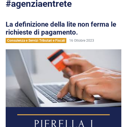
#agenziaentrete
La definizione della lite non ferma le
richieste di pagamento.
Consulenza e Servizi Tributari e Fiscali
16 Ottobre 2023
La
definizione
della
lite
non
ferma
le
richieste
di
pagamento.