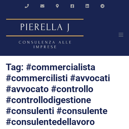
Salta
al
contenuto
Atti
men
Tag:
#commercialista
#commercilisti #avvocati
#avvocato #controllo
#controllodigestione
#consulenti #consulente
#consulentedellavoro