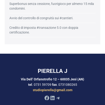
Superbonus senza cessione, fuorigioco per almeno 15 mila
condomini.
Avvio del controllo di congruità sui #cantieri.
Credito di imposta #transazione 5.0 con doppia
certificazione.
PIERELLA J
Via Dell’ Orfanotrofio 12 – 60035 Jesi (AN)
tel
. 0731 59709
fax
. 0731080265
studiopierella@gmail.com
Facebook
LinkedIn
Telegram