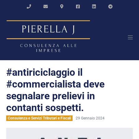
Salta
al
contenuto
Atti
men
#antiriciclaggio il
#commercialista deve
segnalare prelievi in
contanti sospetti.
Consulenza e Servizi Tributari e Fiscali
29 Gennaio 2024