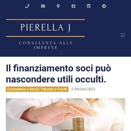
Salta
al
contenuto
Atti
men
Il finanziamento soci può
nascondere utili occulti.
Consulenza e Servizi Tributari e Fiscali
2 Ottobre 2023