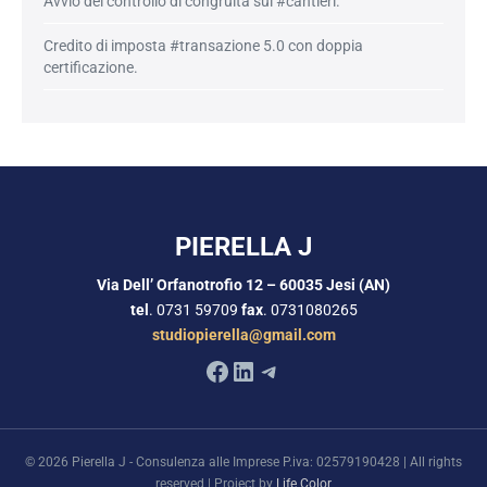
Avvio del controllo di congruità sui #cantieri.
Credito di imposta #transazione 5.0 con doppia
certificazione.
PIERELLA J
Via Dell’ Orfanotrofio 12 – 60035 Jesi (AN)
tel
. 0731 59709
fax
. 0731080265
studiopierella@gmail.com
Facebook
LinkedIn
Telegram
© 2026 Pierella J - Consulenza alle Imprese P.iva: 02579190428 | All rights
reserved | Project by
Life Color