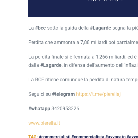
La
#bce
sotto la guida della
#Lagarde
segna la più
Perdita che ammonta a 7,88 miliardi poi parzialme
La perdita finale si è fermata a 1,266 miliardi, ed 
dalla
#Lagarde
, in difensa dell’aumento dell’inflaz
La BCE ritiene comunque la perdita di natura tempo
Seguici su
#telegram
https://t.me/pierellaj
#whatapp
3420953326
www.pierella.it
TAG:
#commercialisti #commercialista #avvocato #avvo