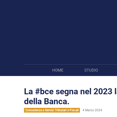
Salta
al
contenuto
HOME
STUDIO
La #bce segna nel 2023 la
della Banca.
Consulenza e Servizi Tributari e Fiscali
4 Marzo 2024