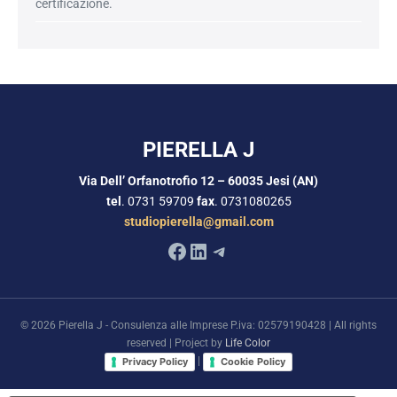
certificazione.
PIERELLA J
Via Dell’ Orfanotrofio 12 – 60035 Jesi (AN)
tel
. 0731 59709
fax
. 0731080265
studiopierella@gmail.com
Facebook
LinkedIn
Telegram
© 2026 Pierella J - Consulenza alle Imprese P.iva: 02579190428 | All rights
reserved | Project by
Life Color
|
Privacy Policy
Cookie Policy