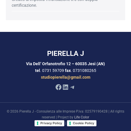
certificazione.
PIERELLA J
Via Dell’ Orfanotrofio 12 – 60035 Jesi (AN)
tel
. 0731 59709
fax
. 0731080265
studiopierella@gmail.com
Facebook
LinkedIn
Telegram
© 2026 Pierella J - Consulenza alle Imprese P.iva: 02579190428 | All rights
reserved | Project by
Life Color
|
Privacy Policy
Cookie Policy