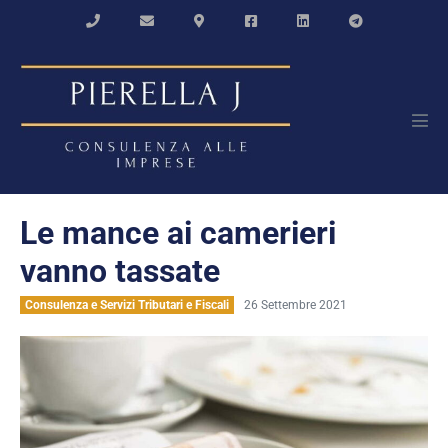
Salta
al
contenuto
Atti
men
Le mance ai camerieri
vanno tassate
Consulenza e Servizi Tributari e Fiscali
26 Settembre 2021