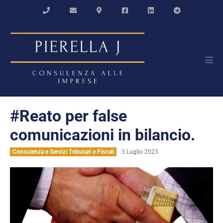
Salta
al
contenuto
Atti
men
#Reato per false
comunicazioni in bilancio.
Consulenza e Servizi Tributari e Fiscali
3 Luglio 2023