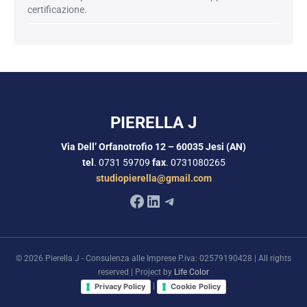
certificazione.
PIERELLA J
Via Dell’ Orfanotrofio 12 – 60035 Jesi (AN)
tel
. 0731 59709
fax
. 0731080265
studiopierella@gmail.com
Facebook
LinkedIn
Telegram
© 2026 Pierella J - Consulenza alle Imprese P.iva: 02579190428 | All rights
reserved | Project by
Life Color
|
Privacy Policy
Cookie Policy