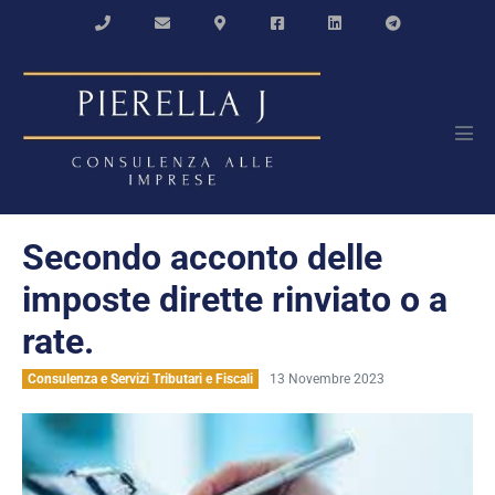
Salta
al
contenuto
Atti
men
Secondo acconto delle
imposte dirette rinviato o a
rate.
Consulenza e Servizi Tributari e Fiscali
13 Novembre 2023